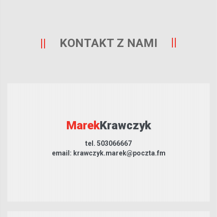
KONTAKT Z NAMI
Marek
Krawczyk
tel. 503066667
email: krawczyk.marek@poczta.fm