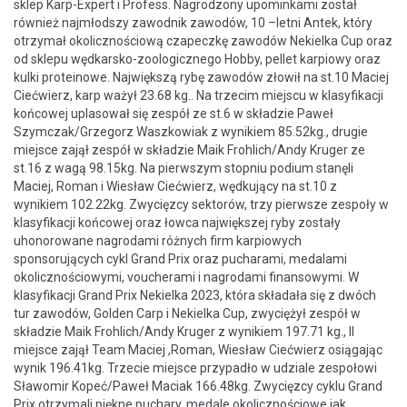
sklep Karp-Expert i Profess. Nagrodzony upominkami został
również najmłodszy zawodnik zawodów, 10 –letni Antek, który
otrzymał okolicznościową czapeczkę zawodów Nekielka Cup oraz
od sklepu wędkarsko-zoologicznego Hobby, pellet karpiowy oraz
kulki proteinowe. Największą rybę zawodów złowił na st.10 Maciej
Ciećwierz, karp ważył 23.68 kg.. Na trzecim miejscu w klasyfikacji
końcowej uplasował się zespół ze st.6 w składzie Paweł
Szymczak/Grzegorz Waszkowiak z wynikiem 85.52kg., drugie
miejsce zajął zespół w składzie Maik Frohlich/Andy Kruger ze
st.16 z wagą 98.15kg. Na pierwszym stopniu podium stanęli
Maciej, Roman i Wiesław Ciećwierz, wędkujący na st.10 z
wynikiem 102.22kg. Zwycięzcy sektorów, trzy pierwsze zespoły w
klasyfikacji końcowej oraz łowca największej ryby zostały
uhonorowane nagrodami różnych firm karpiowych
sponsorujących cykl Grand Prix oraz pucharami, medalami
okolicznościowymi, voucherami i nagrodami finansowymi. W
klasyfikacji Grand Prix Nekielka 2023, która składała się z dwóch
tur zawodów, Golden Carp i Nekielka Cup, zwyciężył zespół w
składzie Maik Frohlich/Andy Kruger z wynikiem 197.71 kg., II
miejsce zajął Team Maciej ,Roman, Wiesław Ciećwierz osiągając
wynik 196.41kg. Trzecie miejsce przypadło w udziale zespołowi
Sławomir Kopeć/Paweł Maciak 166.48kg. Zwycięzcy cyklu Grand
Prix otrzymali piękne puchary, medale okolicznościowe jak