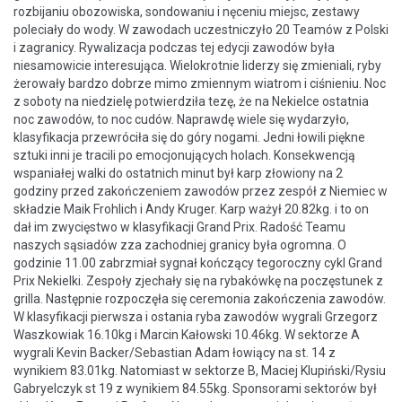
rozbijaniu obozowiska, sondowaniu i nęceniu miejsc, zestawy
poleciały do wody. W zawodach uczestniczyło 20 Teamów z Polski
i zagranicy. Rywalizacja podczas tej edycji zawodów była
niesamowicie interesująca. Wielokrotnie liderzy się zmieniali, ryby
żerowały bardzo dobrze mimo zmiennym wiatrom i ciśnieniu. Noc
z soboty na niedzielę potwierdziła tezę, że na Nekielce ostatnia
noc zawodów, to noc cudów. Naprawdę wiele się wydarzyło,
klasyfikacja przewróciła się do góry nogami. Jedni łowili piękne
sztuki inni je tracili po emocjonujących holach. Konsekwencją
wspaniałej walki do ostatnich minut był karp złowiony na 2
godziny przed zakończeniem zawodów przez zespół z Niemiec w
składzie Maik Frohlich i Andy Kruger. Karp ważył 20.82kg. i to on
dał im zwycięstwo w klasyfikacji Grand Prix. Radość Teamu
naszych sąsiadów zza zachodniej granicy była ogromna. O
godzinie 11.00 zabrzmiał sygnał kończący tegoroczny cykl Grand
Prix Nekielki. Zespoły zjechały się na rybakówkę na poczęstunek z
grilla. Następnie rozpoczęła się ceremonia zakończenia zawodów.
W klasyfikacji pierwsza i ostania ryba zawodów wygrali Grzegorz
Waszkowiak 16.10kg i Marcin Kałowski 10.46kg. W sektorze A
wygrali Kevin Backer/Sebastian Adam łowiący na st. 14 z
wynikiem 83.01kg. Natomiast w sektorze B, Maciej Klupiński/Rysiu
Gabryelczyk st 19 z wynikiem 84.55kg. Sponsorami sektorów był