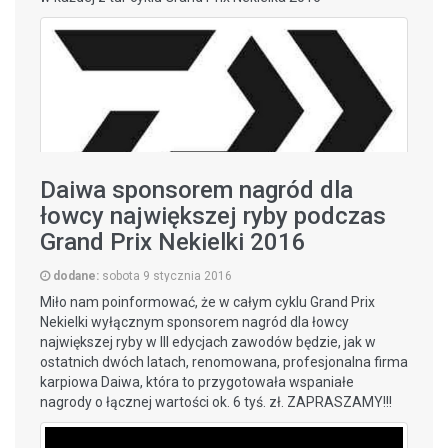
CZYTAJ WIĘCEJ
Daiwa sponsorem nagród dla
łowcy największej ryby podczas
Grand Prix Nekielki 2016
dodane:
sobota 9 stycznia 2016
Miło nam poinformować, że w całym cyklu Grand Prix
Nekielki wyłącznym sponsorem nagród dla łowcy
największej ryby w III edycjach zawodów będzie, jak w
CZYTAJ WIĘCEJ
ostatnich dwóch latach, renomowana, profesjonalna firma
karpiowa Daiwa, która to przygotowała wspaniałe
nagrody o łącznej wartości ok. 6 tyś. zł. ZAPRASZAMY!!!