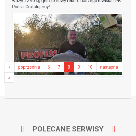
ważył 22.40 kg i jest to nowy rekord naszego łowiska i PB
Piotra. Gratulujemy!
«
poprzednia
6
7
8
9
10
następna
»
POLECANE SERWISY