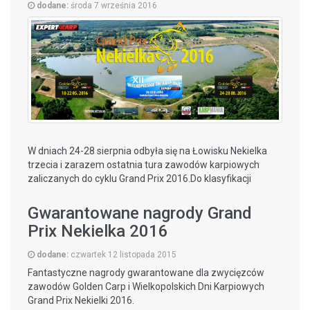
dodane:
środa 7 września 2016
W dniach 24-28 sierpnia odbyła się na Łowisku Nekielka
trzecia i zarazem ostatnia tura zawodów karpiowych
zaliczanych do cyklu Grand Prix 2016.Do klasyfikacji
końcowej zaliczała się waga 5 największych ryb
złowionych przez każdy startujący zespół.
Gwarantowane nagrody Grand
Prix Nekielka 2016
CZYTAJ WIĘCEJ
dodane:
czwartek 12 listopada 2015
Fantastyczne nagrody gwarantowane dla zwycięzców
zawodów Golden Carp i Wielkopolskich Dni Karpiowych
Grand Prix Nekielki 2016.