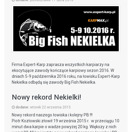
dodane:
poniedziałek 11 lipca 2016
Firma Expert-Karp zaprasza wszystkich karpiarzy na
ekscytujące zawody kończące karpiowy sezon 2016. W
dniach 5-9 października 2016 roku, na łowisku Expert-Karp
Nekielka odbędą się zawody Big Fish Nekielka.
Podczas trwania zawodów można będzie korzystać z
Nowy rekord Nekielki!
przyczep kempingowych!
dodane:
wtorek 22 września 2015
CZYTAJ WIĘCEJ
Nowy rekord naszego łowiska i kolejny PB !!!
Piotr Kozłowski złowił 19 września 2015 r. w przeciągu 10
minut dwa karpie o wadze powyżej 20 kg. Większy z nich