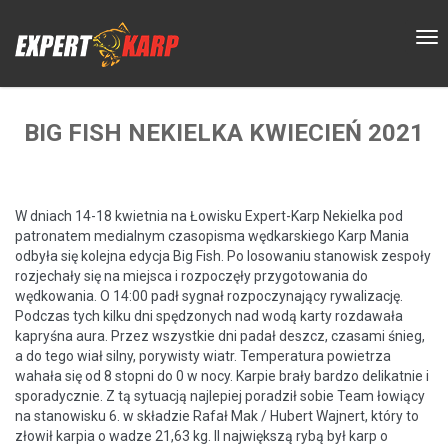
BIG FISH NEKIELKA KWIECIEŃ 2021
W dniach 14-18 kwietnia na Łowisku Expert-Karp Nekielka pod
patronatem medialnym czasopisma wędkarskiego Karp Mania
odbyła się kolejna edycja Big Fish. Po losowaniu stanowisk zespoły
rozjechały się na miejsca i rozpoczęły przygotowania do
wędkowania. O 14:00 padł sygnał rozpoczynający rywalizację.
Podczas tych kilku dni spędzonych nad wodą karty rozdawała
kapryśna aura. Przez wszystkie dni padał deszcz, czasami śnieg,
a do tego wiał silny, porywisty wiatr. Temperatura powietrza
wahała się od 8 stopni do 0 w nocy. Karpie brały bardzo delikatnie i
sporadycznie. Z tą sytuacją najlepiej poradził sobie Team łowiący
na stanowisku 6. w składzie Rafał Mak / Hubert Wajnert, który to
złowił karpia o wadze 21,63 kg. II największą rybą był karp o