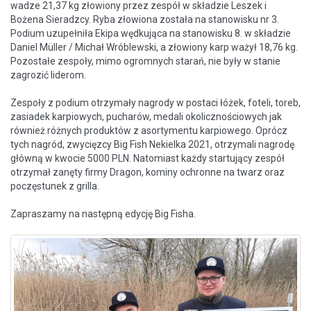
wadze 21,37 kg złowiony przez zespół w składzie Leszek i
Bożena Sieradzcy. Ryba złowiona została na stanowisku nr 3.
Podium uzupełniła Ekipa wędkująca na stanowisku 8. w składzie
Daniel Müller / Michał Wróblewski, a złowiony karp ważył 18,76 kg.
Pozostałe zespoły, mimo ogromnych starań, nie były w stanie
zagrozić liderom.
Zespoły z podium otrzymały nagrody w postaci łóżek, foteli, toreb,
zasiadek karpiowych, pucharów, medali okolicznościowych jak
również różnych produktów z asortymentu karpiowego. Oprócz
tych nagród, zwycięzcy Big Fish Nekielka 2021, otrzymali nagrodę
główną w kwocie 5000 PLN. Natomiast każdy startujący zespół
otrzymał zanęty firmy Dragon, kominy ochronne na twarz oraz
poczęstunek z grilla.
Zapraszamy na następną edycję Big Fisha.