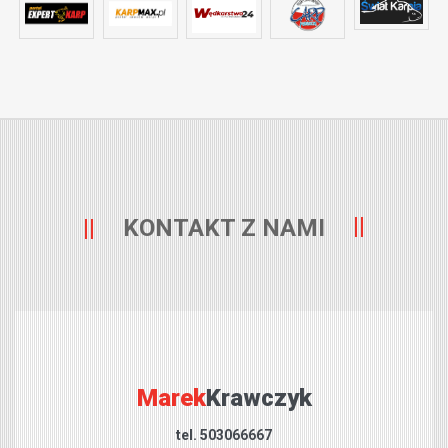
KONTAKT Z NAMI
Marek
Krawczyk
tel. 503066667