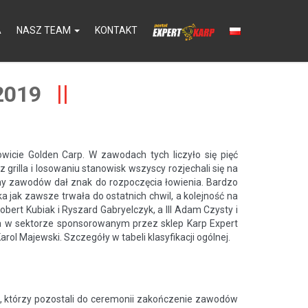
A
NASZ TEAM
KONTAKT
2019
wicie Golden Carp. W zawodach tych liczyło się pięć
rilla i losowaniu stanowisk wszyscy rozjechali się na
ówny zawodów dał zn
ak do rozpoczęcia łowienia. Bardzo
jak zawsze trwała do ostatnich chwil, a kolejność na
obert Kubiak i Ryszard Gabryelczyk, a III Adam Czysty i
 a w sektorze sponsorowanym przez sklep Karp Expert
ol Majewski. Szczegóły w tabeli klasyfikacji ogólnej.
, którzy pozostali do ceremonii zakończenie zawodów