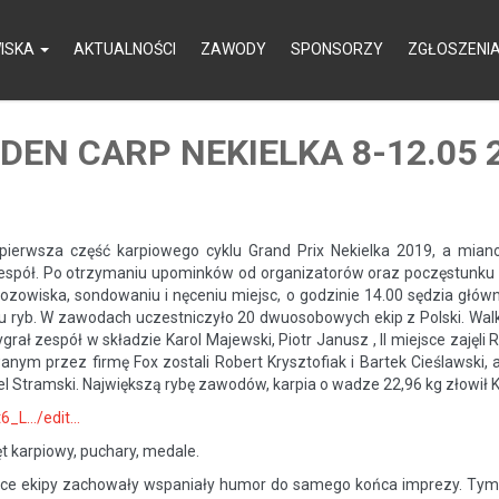
ISKA
AKTUALNOŚCI
ZAWODY
SPONSORZY
ZGŁOSZENI
DEN CARP NEKIELKA 8-12.05 
pierwsza część karpiowego cyklu Grand Prix Nekielka 2019, a miano
espół. Po otrzymaniu upominków od organizatorów oraz poczęstunku z g
 obozowiska, sondowaniu i nęceniu miejsc, o godzinie 14.00 sędzia gł
ryb. W zawodach uczestniczyło 20 dwuosobowych ekip z Polski. Walka 
ał zespół w składzie Karol Majewski, Piotr Janusz , II miejsce zajęli R
nym przez firmę Fox zostali Robert Krysztofiak i Bartek Cieślawski,
 Stramski. Największą rybę zawodów, karpia o wadze 22,96 kg złowił Kar
t6_L…/edit…
t karpiowy, puchary, medale.
ujące ekipy zachowały wspaniały humor do samego końca imprezy. Tym