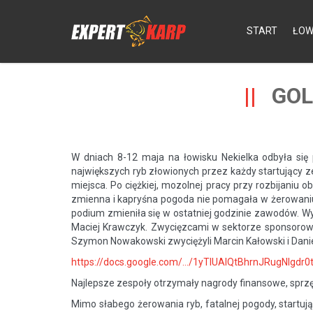
START
ŁOW
GOL
W dniach 8-12 maja na łowisku Nekielka odbyła się 
największych ryb złowionych przez każdy startujący z
miejsca. Po ciężkiej, mozolnej pracy przy rozbijaniu
zmienna i kapryśna pogoda nie pomagała w żerowaniu 
podium zmieniła się w ostatniej godzinie zawodów. Wygr
Maciej Krawczyk. Zwycięzcami w sektorze sponsorowa
Szymon Nowakowski zwyciężyli Marcin Kałowski i Daniel
https://docs.google.com/…/1yTlUAlQtBhrnJRugNlgdr0
Najlepsze zespoły otrzymały nagrody finansowe, sprzę
Mimo słabego żerowania ryb, fatalnej pogody, start