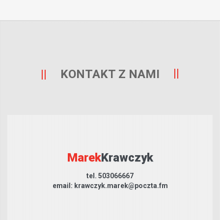
KONTAKT Z NAMI
Marek
Krawczyk
tel. 503066667
email: krawczyk.marek@poczta.fm