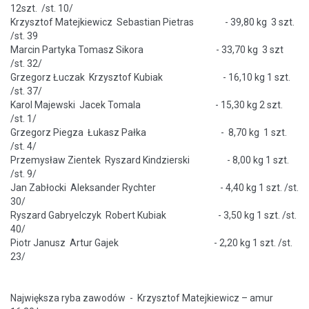
12szt. /st. 10/
Krzysztof Matejkiewicz Sebastian Pietras - 39,80 kg 3 szt.
/st. 39
Marcin Partyka Tomasz Sikora - 33,70 kg 3 szt
/st. 32/
Grzegorz Łuczak Krzysztof Kubiak - 16,10 kg 1 szt.
/st. 37/
Karol Majewski Jacek Tomala - 15,30 kg 2 szt.
/st. 1/
Grzegorz Piegza Łukasz Pałka - 8,70 kg 1 szt.
/st. 4/
Przemysław Zientek Ryszard Kindzierski - 8,00 kg 1 szt.
/st. 9/
Jan Zabłocki Aleksander Rychter - 4,40 kg 1 szt. /st.
30/
Ryszard Gabryelczyk Robert Kubiak - 3,50 kg 1 szt. /st.
40/
Piotr Janusz Artur Gajek - 2,20 kg 1 szt. /st.
23/
Największa ryba zawodów - Krzysztof Matejkiewicz – amur