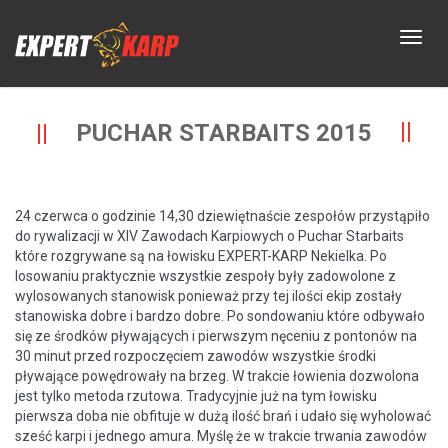
PUCHAR STARBAITS 2015
24 czerwca o godzinie 14,30 dziewiętnaście zespołów przystąpiło
do rywalizacji w XIV Zawodach Karpiowych o Puchar Starbaits
które rozgrywane są na łowisku EXPERT-KARP Nekielka. Po
losowaniu praktycznie wszystkie zespoły były zadowolone z
wylosowanych stanowisk ponieważ przy tej ilości ekip zostały
stanowiska dobre i bardzo dobre. Po sondowaniu które odbywało
się ze środków pływających i pierwszym nęceniu z pontonów na
30 minut przed rozpoczęciem zawodów wszystkie środki
pływające powędrowały na brzeg. W trakcie łowienia dozwolona
jest tylko metoda rzutowa. Tradycyjnie już na tym łowisku
pierwsza doba nie obfituje w dużą ilość brań i udało się wyholować
sześć karpi i jednego amura. Myślę że w trakcie trwania zawodów