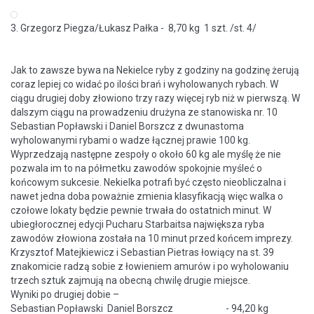
3. Grzegorz Piegza/Łukasz Pałka - 8,70 kg 1 szt. /st. 4/
Jak to zawsze bywa na Nekielce ryby z godziny na godzinę żerują
coraz lepiej co widać po ilości brań i wyholowanych rybach. W
ciągu drugiej doby złowiono trzy razy więcej ryb niż w pierwszą. W
dalszym ciągu na prowadzeniu drużyna ze stanowiska nr. 10
Sebastian Popławski i Daniel Borszcz z dwunastoma
wyholowanymi rybami o wadze łącznej prawie 100 kg.
Wyprzedzają następne zespoły o około 60 kg ale myślę że nie
pozwala im to na półmetku zawodów spokojnie myśleć o
końcowym sukcesie. Nekielka potrafi być często nieobliczalna i
nawet jedna doba poważnie zmienia klasyfikacją więc walka o
czołowe lokaty będzie pewnie trwała do ostatnich minut. W
ubiegłorocznej edycji Pucharu Starbaitsa największa ryba
zawodów złowiona została na 10 minut przed końcem imprezy.
Krzysztof Matejkiewicz i Sebastian Pietras łowiący na st. 39
znakomicie radzą sobie z łowieniem amurów i po wyholowaniu
trzech sztuk zajmują na obecną chwilę drugie miejsce.
Wyniki po drugiej dobie –
Sebastian Popławski Daniel Borszcz - 94,20 kg