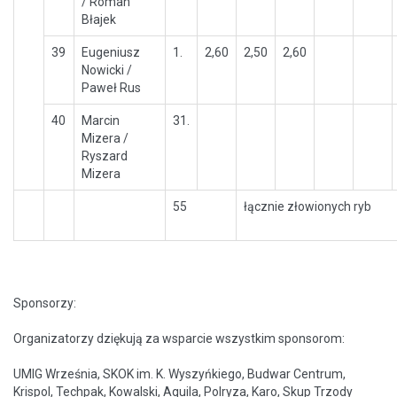
/ Roman
Błajek
39
Eugeniusz
1.
2,60
2,50
2,60
Nowicki /
Paweł Rus
40
Marcin
31.
Mizera /
Ryszard
Mizera
55
łącznie złowionych ryb
Sponsorzy:
Organizatorzy dziękują za wsparcie wszystkim sponsorom:
UMIG Września, SKOK im. K. Wyszyńkiego, Budwar Centrum,
Krispol, Techpak, Kowalski, Aquila, Polryza, Karo, Skup Trzody