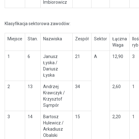
Imbiorowicz
Klasyfikacja sektorowa zawodów:
Miejsce
Stan.
Nazwiska
Zespół
Sektor
Łączna
Ilo
Waga
ryb
1
6
Janusz
21
A
12,90
3
Łyska /
Dariusz
Łyska
2
13
Andrzej
34
2,60
1
Krawczyk /
Krzysztof
Sąmpór
3
14
Bartosz
15
2,20
1
Hulewicz /
Arkadiusz
Obalski