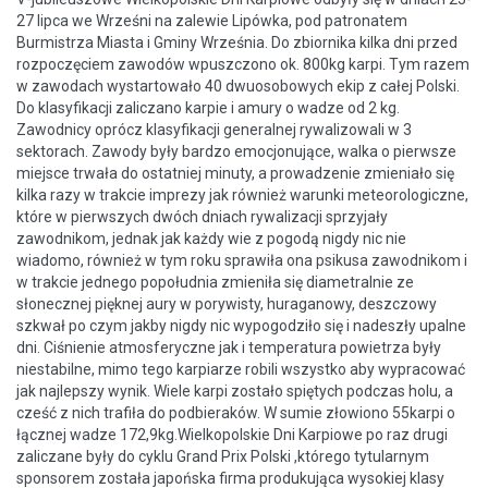
27 lipca we Wrześni na zalewie Lipówka, pod patronatem
Burmistrza Miasta i Gminy Września. Do zbiornika kilka dni przed
rozpoczęciem zawodów wpuszczono ok. 800kg karpi. Tym razem
w zawodach wystartowało 40 dwuosobowych ekip z całej Polski.
Do klasyfikacji zaliczano karpie i amury o wadze od 2 kg.
Zawodnicy oprócz klasyfikacji generalnej rywalizowali w 3
sektorach. Zawody były bardzo emocjonujące, walka o pierwsze
miejsce trwała do ostatniej minuty, a prowadzenie zmieniało się
kilka razy w trakcie imprezy jak również warunki meteorologiczne,
które w pierwszych dwóch dniach rywalizacji sprzyjały
zawodnikom, jednak jak każdy wie z pogodą nigdy nic nie
wiadomo, również w tym roku sprawiła ona psikusa zawodnikom i
w trakcie jednego popołudnia zmieniła się diametralnie ze
słonecznej pięknej aury w porywisty, huraganowy, deszczowy
szkwał po czym jakby nigdy nic wypogodziło się i nadeszły upalne
dni. Ciśnienie atmosferyczne jak i temperatura powietrza były
niestabilne, mimo tego karpiarze robili wszystko aby wypracować
jak najlepszy wynik. Wiele karpi zostało spiętych podczas holu, a
cześć z nich trafiła do podbieraków. W sumie złowiono 55karpi o
łącznej wadze 172,9kg.Wielkopolskie Dni Karpiowe po raz drugi
zaliczane były do cyklu Grand Prix Polski ,którego tytularnym
sponsorem została japońska firma produkująca wysokiej klasy