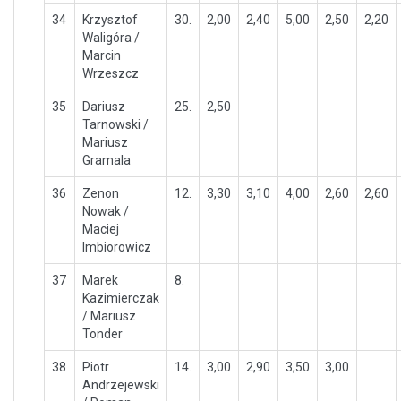
34
Krzysztof
30.
2,00
2,40
5,00
2,50
2,20
Waligóra /
Marcin
Wrzeszcz
35
Dariusz
25.
2,50
Tarnowski /
Mariusz
Gramala
36
Zenon
12.
3,30
3,10
4,00
2,60
2,60
Nowak /
Maciej
Imbiorowicz
37
Marek
8.
Kazimierczak
/ Mariusz
Tonder
38
Piotr
14.
3,00
2,90
3,50
3,00
Andrzejewski