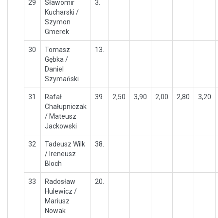
29
Sławomir
3.
Kucharski /
Szymon
Gmerek
30
Tomasz
13.
Gębka /
Daniel
Szymański
31
Rafał
39.
2,50
3,90
2,00
2,80
3,20
Chałupniczak
/ Mateusz
Jackowski
32
Tadeusz Wilk
38.
/ Ireneusz
Bloch
33
Radosław
20.
Hulewicz /
Mariusz
Nowak