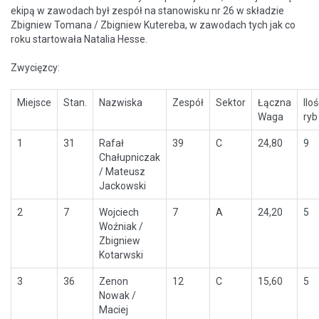
ekipą w zawodach był zespół na stanowisku nr 26 w składzie
Zbigniew Tomana / Zbigniew Kutereba, w zawodach tych jak co
roku startowała Natalia Hesse.
Zwycięzcy:
Miejsce
Stan.
Nazwiska
Zespół
Sektor
Łączna
Ilo
Waga
ryb
1
31
Rafał
39
C
24,80
9
Chałupniczak
/ Mateusz
Jackowski
2
7
Wojciech
7
A
24,20
5
Woźniak /
Zbigniew
Kotarwski
3
36
Zenon
12
C
15,60
5
Nowak /
Maciej