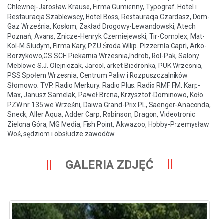
Chlewnej-Jarosław Krause, Firma Gumienny, Typograf, Hotel i
Restauracja Szablewscy, Hotel Boss, Restauracja Czardasz, Dom-
Gaz Września, Kosłom, Zakład Drogowy-Lewandowski, Atech
Poznań, Avans, Znicze-Henryk Czerniejewski, Tir-Complex, Mat-
Kol-M.Siudym, Firma Kary, PZU Środa Wlkp. Pizzernia Capri, Arko-
Borzykowo,GS SCH Piekarnia Wrzesnia,Indrob, Rol-Pak, Salony
Meblowe S.J. Olejniczak, Jarcol, arket Biedronka, PUK Wrzesnia,
PSS Społem Wrzesnia, Centrum Paliw i Rozpuszczalników
Słomowo, TVP, Radio Merkury, Radio Plus, Radio RMF FM, Karp-
Max, Janusz Samelak, Paweł Brona, Krzysztof-Dominowo, Koło
PZW nr 135 we Wrześni, Daiwa Grand-Prix PL, Saenger-Anaconda,
Sneck, Aller Aqua, Adder Carp, Robinson, Dragon, Videotronic
Zielona Góra, MG Media, Fish Point, Akwazoo, Hpbby-Przemysław
Woś, sędziom i obsłudze zawodów.
GALERIA ZDJĘĆ