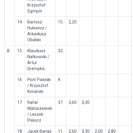
Krzysztof
Sąmpór
14
Bartosz
15.
2,20
Hulewicz /
Arkadiusz
Obalski
B
15
Klaudiusz
32.
Natkowski /
Artur
Grempka
16
Piotr Pawlak
4.
/ Krzysztof
Konarski
17
Rafał
37.
3,60
3,30
Matuszewski
/ Leszek
Piskorz
18
Jacek Banaś
11.
2,60
3,30
2,00
2,80