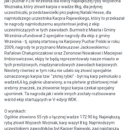
jak i puchar PZW Września dla łowcy największej ryby Wojciecha
Wożniaka, który złowił karpia o wadze 8kg, dla jedynej
uczestniczki, przedstawicielki płci pięknej Natalii Hesse, dla
najmłodszego uczestnika Kacpra Rajewskiego, który to przekazał
te nagrody najmłodszemu asystentowi jednej z ekip
uczestniczących w tych zawodach. Burmistrz Miasta i Gminy
Września ufundował 2 specjalne nagrody dla ekip z gminy
Września - tj. opłatę startową na Karpiowy Puchar Polski w roku
2009, nagrody te przyznano Mateuszowi Jackowskiemu i
Rafałowi Chałupniczakowi oraz Zenonowi Nowakowi i Maciejowi
Imbiorowiczowi, ekipy te będą reprezentowały nasze miasto w
tych prestiżowych, międzynarodowych zawodach karpiowych.
Niestety również w tym roku nie udało się złowić specjalnie
oznaczonego karpia tzw. "złotej rybki" - był nią karp pełnołuski o
wadze6,6 kg, pięknie ubarwiony, a na płetwie grzbietowej miał
srebrny znaczek, za złowienie tegoż karpia czekał specjalny
upominek. Ta nagroda jak i wiele innych zostały rozlosowane
wśród ekip startujących w V-edycji WDK.
O wynikach:
Ogólnie złowiono 55 ryb o łącznej wadze 172.90 kg. Największą
rybę złowił Wojciech Woźniak, karp ważył 8 kg. Najmłodszym
uczestnikiem zawodników był Kacper Rajewski, zaś najstarszą