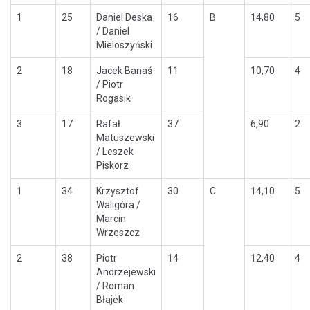
1
25
Daniel Deska
16
B
14,80
5
/ Daniel
Mieloszyński
2
18
Jacek Banaś
11
10,70
4
/ Piotr
Rogasik
3
17
Rafał
37
6,90
2
Matuszewski
/ Leszek
Piskorz
1
34
Krzysztof
30
C
14,10
5
Waligóra /
Marcin
Wrzeszcz
2
38
Piotr
14
12,40
4
Andrzejewski
/ Roman
Błajek