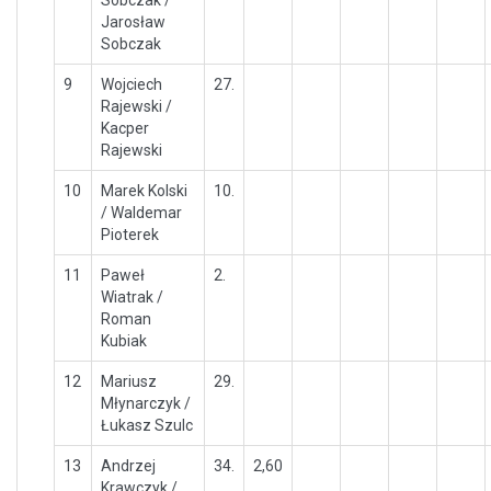
Jarosław
Sobczak
9
Wojciech
27.
Rajewski /
Kacper
Rajewski
10
Marek Kolski
10.
/ Waldemar
Pioterek
11
Paweł
2.
Wiatrak /
Roman
Kubiak
12
Mariusz
29.
Młynarczyk /
Łukasz Szulc
13
Andrzej
34.
2,60
Krawczyk /