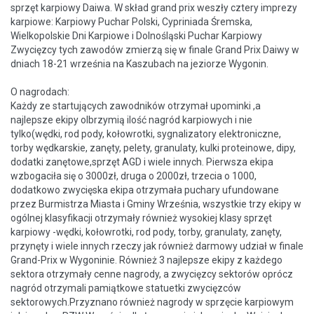
sprzęt karpiowy Daiwa. W skład grand prix weszły cztery imprezy
karpiowe: Karpiowy Puchar Polski, Cypriniada Śremska,
Wielkopolskie Dni Karpiowe i Dolnośląski Puchar Karpiowy
Zwycięzcy tych zawodów zmierzą się w finale Grand Prix Daiwy w
dniach 18-21 września na Kaszubach na jeziorze Wygonin.
O nagrodach:
Każdy ze startujących zawodników otrzymał upominki ,a
najlepsze ekipy olbrzymią ilość nagród karpiowych i nie
tylko(wędki, rod pody, kołowrotki, sygnalizatory elektroniczne,
torby wędkarskie, zanęty, pelety, granulaty, kulki proteinowe, dipy,
dodatki zanętowe,sprzęt AGD i wiele innych. Pierwsza ekipa
wzbogaciła się o 3000zł, druga o 2000zł, trzecia o 1000,
dodatkowo zwycięska ekipa otrzymała puchary ufundowane
przez Burmistrza Miasta i Gminy Września, wszystkie trzy ekipy w
ogólnej klasyfikacji otrzymały również wysokiej klasy sprzęt
karpiowy -wędki, kołowrotki, rod pody, torby, granulaty, zanęty,
przynęty i wiele innych rzeczy jak również darmowy udział w finale
Grand-Prix w Wygoninie. Również 3 najlepsze ekipy z każdego
sektora otrzymały cenne nagrody, a zwycięzcy sektorów oprócz
nagród otrzymali pamiątkowe statuetki zwycięzców
sektorowych.Przyznano również nagrody w sprzęcie karpiowym