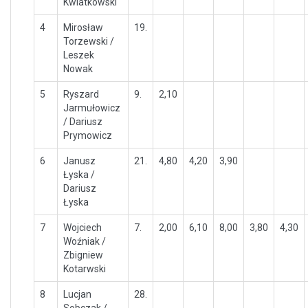
Kwiatkowski
4
Mirosław
19.
Torzewski /
Leszek
Nowak
5
Ryszard
9.
2,10
Jarmułowicz
/ Dariusz
Prymowicz
6
Janusz
21.
4,80
4,20
3,90
Łyska /
Dariusz
Łyska
7
Wojciech
7.
2,00
6,10
8,00
3,80
4,30
Woźniak /
Zbigniew
Kotarwski
8
Lucjan
28.
Sobczak /