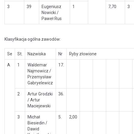
3
39
Eugeniusz
1
7,70
3
Nowicki /
Paweł Rus
Klasyfikacja ogólna zawodów:
Se
St.
Nazwiska
Nr
Ryby złowione
A
1
Waldemar
17.
Najmowicz /
Przemysław
Gabryelewicz
2
Artur Grodzki
36.
/ Artur
Maciejewski
3
Michał
5.
2,00
Biesiedin /
Dawid