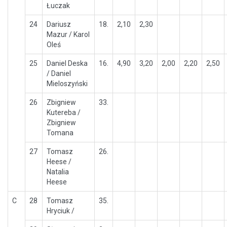
Łuczak
24
Dariusz
18.
2,10
2,30
Mazur / Karol
Oleś
25
Daniel Deska
16.
4,90
3,20
2,00
2,20
2,50
/ Daniel
Mieloszyński
26
Zbigniew
33.
Kutereba /
Zbigniew
Tomana
27
Tomasz
26.
Heese /
Natalia
Heese
C
28
Tomasz
35.
Hryciuk /