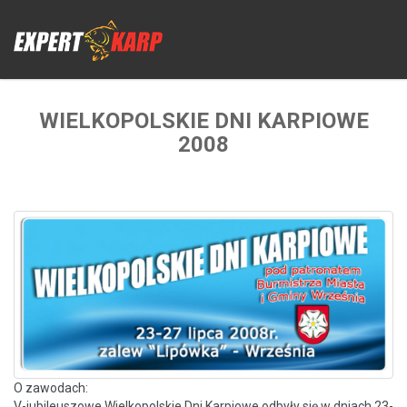
WIELKOPOLSKIE DNI KARPIOWE
2008
O zawodach:
V-jubileuszowe Wielkopolskie Dni Karpiowe odbyły się w dniach 23-